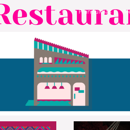
Restaura
Inicio
Franquicias
M