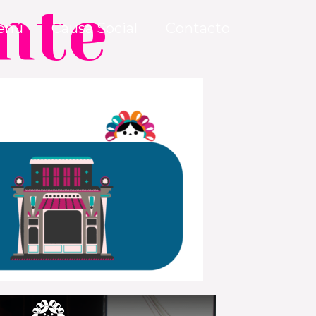
nte
enú
Causa Social
Contacto